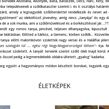
di borvidék Alsónána, Alsónyék, Báta, Bátaszék, Decs, Harc, Kéty, 
 településeinek a szőlőkataszter szerinti I. és II. osztályú határrész
árd, amely a legnagyobb szőlőterülettel rendelkezik és nevet ad
yüttment” az ideköltöző jövevény, amíg nincs „tanyája” és egy da
a de a sok munka, ami a szőlőműveléssel és a borkészítéssel jár….??
ült egy romos tanya, pincével, teljesen elhanyagolva, kipusztult 
zar kilátásban. Előtted a Sárköz, a Gemenc, körben szőlők… Közvet
 tanya előtti malomkövön születtek nagy versei és a Halálfiai jele
nyes szalagján túl …. egész régi Nagy-Magyarországot láttam”
– írja. 
ászat született. A tanyát terveink szerint szőlő öleli majd körül. A 
és ősszel pedig a legmeredekebb oldalra ültetett „gyalog” kadarka.
eg együtt a hagyományos módon készített borokat, tegyünk egy 
ÉLETKÉPEK