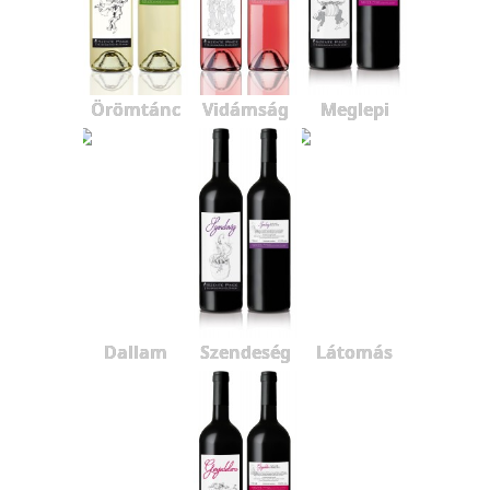
Örömtánc
Vidámság
Meglepi
Dallam
Szendeség
Látomás