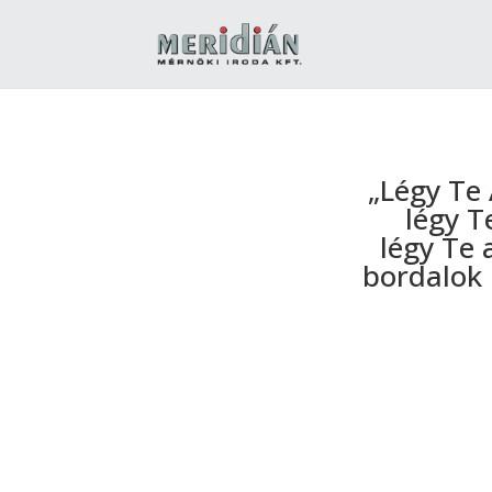
„Légy Te 
légy T
légy Te 
bordalok 