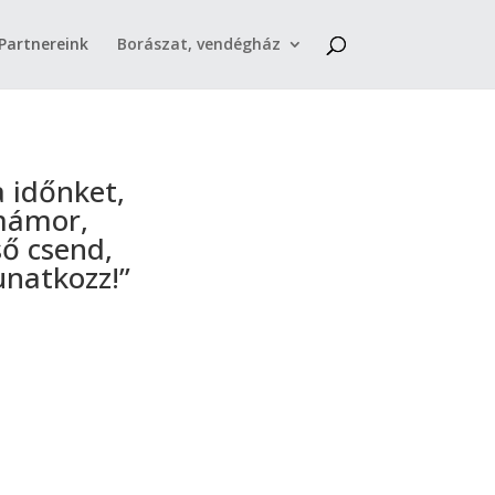
Partnereink
Borászat, vendégház
a időnket,
 mámor,
ső csend,
unatkozz!”