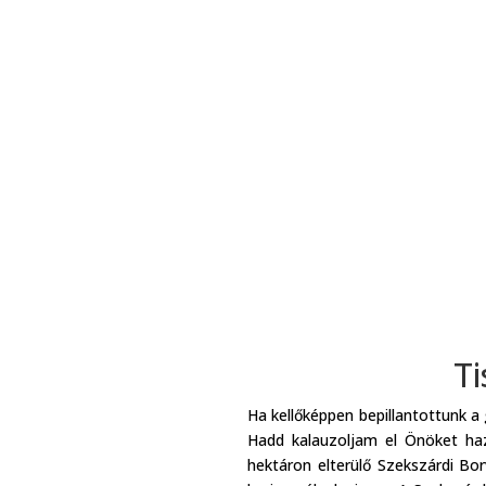
Ti
Ha kellőképpen bepillantottunk a
Hadd kalauzoljam el Önöket hazá
hektáron elterülő Szekszárdi Bo