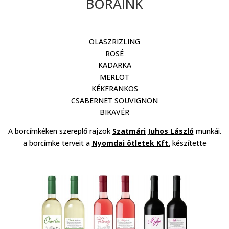
BORAINK
OLASZRIZLING
ROSÉ
KADARKA
MERLOT
KÉKFRANKOS
CSABERNET SOUVIGNON
BIKAVÉR
A borcímkéken szereplő rajzok
Szatmári Juhos László
munkái.
a borcímke terveit a
Nyomdai ötletek Kft.
készítette