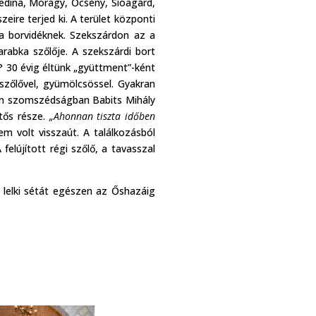
Medina, Mórágy, Őcsény, Sióagárd,
eire terjed ki. A terület központi
 a borvidéknek. Szekszárdon az a
rabka szőlője. A szekszárdi bort
? 30 évig éltünk „gyüttment”-ként
szőlővel, gyümölcsössel. Gyakran
len szomszédságban Babits Mihály
ntős része.
„Ahonnan tiszta időben
Nem volt visszaút. A találkozásból
felújított régi szőlő, a tavasszal
lelki sétát egészen az Őshazáig