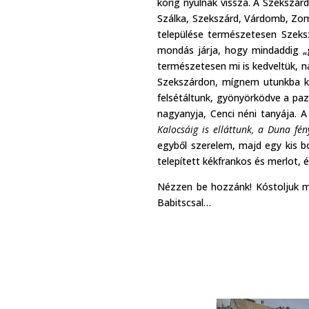
korig nyúlnak vissza. A Szekszár
Szálka, Szekszárd, Várdomb, Zomba
települése természetesen Szeksz
mondás járja, hogy mindaddig „g
természetesen mi is kedveltük, n
Szekszárdon, mígnem utunkba ker
felsétáltunk, gyönyörködve a pa
nagyanyja, Cenci néni tanyája. A
Kalocsáig is elláttunk, a Duna fé
egyből szerelem, majd egy kis bor
telepített kékfrankos és merlot, 
Nézzen be hozzánk! Kóstoljuk m
Babitscsal…