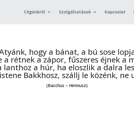
Cégünkről
Szolgáltatások
Kapcsolat
Atyánk, hogy a bánat, a bú sose lopj
e a rétnek a zápor, fűszeres éjnek a
a lanthoz a húr, ha eloszlik a dalra le
istene Bakkhosz, szállj le közénk, ne 
(Bacchus – Himnusz)