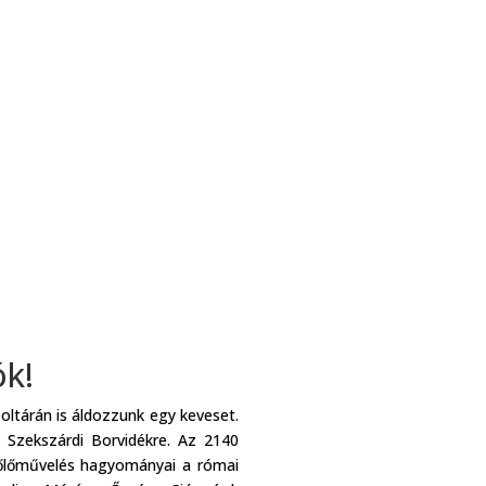
ók!
oltárán is áldozzunk egy keveset.
a Szekszárdi Borvidékre. Az 2140
szőlőművelés hagyományai a római