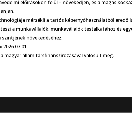
védelmi előírásokon felül – növekedjen, és a magas kocká
enjen.
ológiája mérsékli a tartós képernyőhasználatból eredő látá
szi a munkavállalók, munkavállalók testalkatához és egyén
 szintjének növekedéséhez.
:
2026.07.01.
 a magyar állam társfinanszírozásával valósult meg.