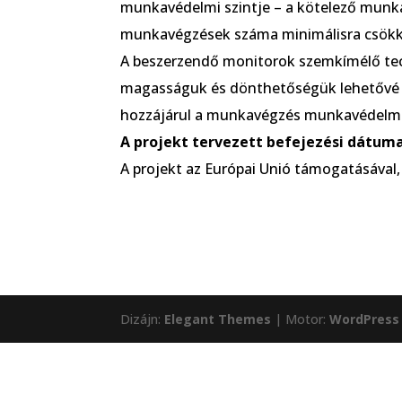
munkavédelmi szintje – a kötelező munka
munkavégzések száma minimálisra csökk
A beszerzendő monitorok szemkímélő techn
magasságuk és dönthetőségük lehetővé te
hozzájárul a munkavégzés munkavédelmi
A projekt tervezett befejezési dátuma
A projekt az Európai Unió támogatásával,
Dizájn:
Elegant Themes
| Motor:
WordPress