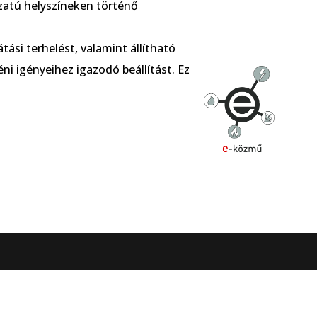
zatú helyszíneken történő
si terhelést, valamint állítható
i igényeihez igazodó beállítást. Ez