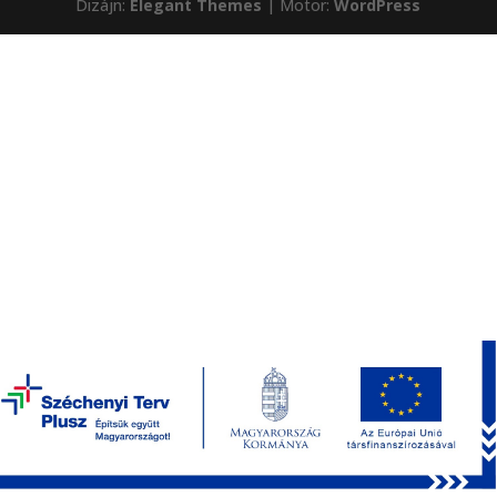
Dizájn:
Elegant Themes
| Motor:
WordPress